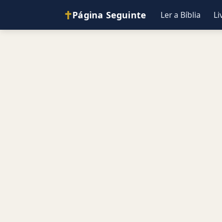
✝
Página Seguinte
Ler a Bíblia
Li