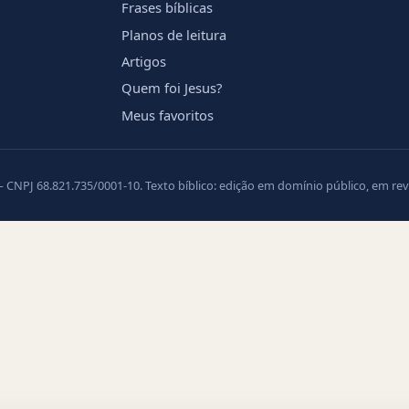
Frases bíblicas
Planos de leitura
Artigos
Quem foi Jesus?
Meus favoritos
PJ 68.821.735/0001-10. Texto bíblico: edição em domínio público, em revis