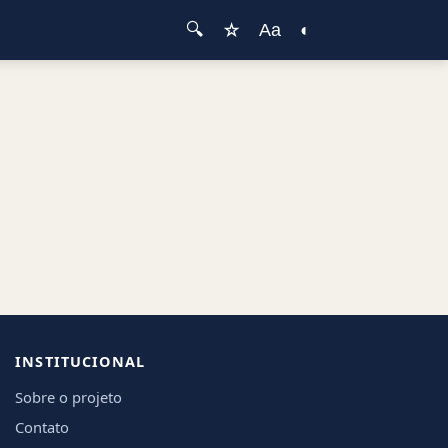
☆
🔍
Aa
◐
INSTITUCIONAL
Sobre o projeto
Contato