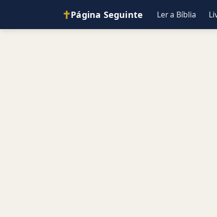
✝
Página Seguinte
Ler a Bíblia
Li