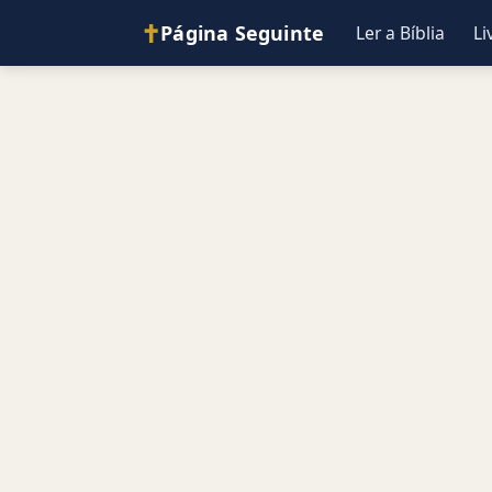
✝
Página Seguinte
Ler a Bíblia
Li