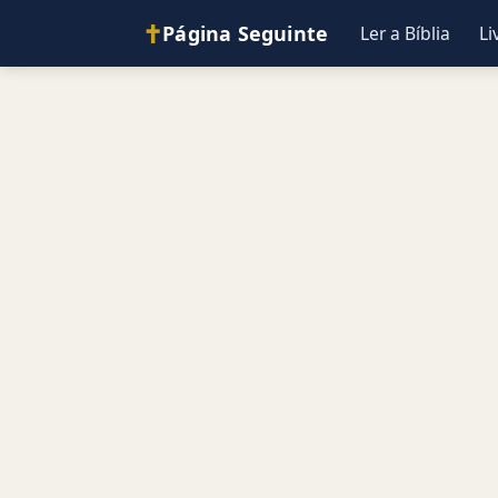
✝
Página Seguinte
Ler a Bíblia
Li