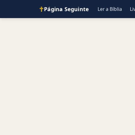
✝
Página Seguinte
Ler a Bíblia
Li